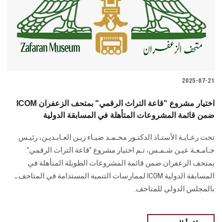
الطلاب
هيئة التدريس
الدراسات العليا
2025-07-21
الخريجين
ICOM اختيار مشروع "قاعة التراث الرقمي" بمتحف الزعفران
الموظفون
ضمن قائمة المشروعات المتأهلة في المسابقة الدولية
تحت رعـايـة الأستـاذ الدكتـور محـمـد ضيـاء زيـن العـابـديـن، رئيـس
الزائـرون
جـامـعـة عيـن شـمـس، تـم اختيار مشروع "قاعة التراث الرقمي"
بمتحف الزعفران ضمن قائمة المشروعات الطويلة المتأهلة في
سجل الان
المسابقة الدولية ICOM لممارسات التنمية المستدامة في المتاحف ـ
بالمجلس الدولي للمتاحف.