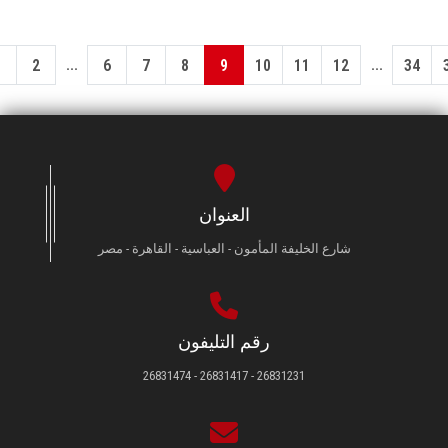
...
...
1
2
6
7
8
9
10
11
12
34
العنوان
شارع الخليفة المأمون - العباسية - القاهرة - مصر
رقم التليفون
26831231 - 26831417 - 26831474