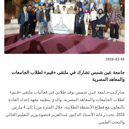
الطلاب
هيئة التدريس
الدراسات العليا
الخريجين
2026-03-05
الموظفون
جامعة عين شمس تشارك في ملتقى «قيم» لطلاب الجامعات
والمعاهد المصرية
الزائـرون
شاركـت جـامعة عيـن شمس بوفد طلابي في فعاليات ملتقى «قـيم»
سجل الان
لطلاب الجامعات والمعاهد المصرية، والذي ينظمه معهد إعداد القادة
بالتعاون مع قطاع الأنشطة الطلابية، خلال الفترة من 2 إلى 4 مارس
2026، تحت رعاية الأستاذ الدكتور عبدالعزيز قنصوة وزير التعليم العالي
والبحث العلمي.