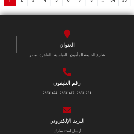
1
2
3
4
5
6
7
8
34
35
العنوان
شارع الخليفة المأمون - العباسية - القاهرة - مصر
رقم التليفون
26831231 - 26831417 - 26831474
البريد الإلكتروني
أرسل استفسارك.