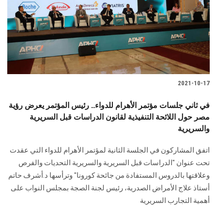
الطلاب
هيئة التدريس
الدراسات العليا
2021-10-17
الخريجين
في ثاني جلسات مؤتمر الأهرام للدواء.. رئيس المؤتمر يعرض رؤية
الموظفون
مصر حول اللائحة التنفيذية لقانون الدراسات قبل السريرية
والسريرية
الزائـرون
اتفق المشاركون في الجلسة الثانية لمؤتمر الأهرام للدواء التي عقدت
تحت عنوان "الدراسات قبل السريرية والسريرية التحديات والفرص
سجل الان
وعلاقتها بالدروس المستفادة من جائحة كورونا" وترأسها د.أشرف حاتم
أستاذ علاج الأمراض الصدرية، رئيس لجنة الصجة بمجلس النواب على
أهمية التجارب السريرية