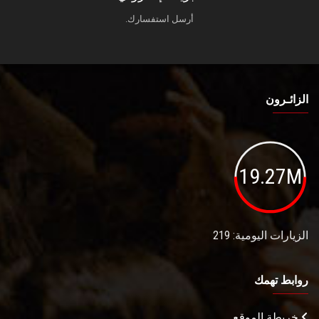
أرسل استفسارك.
الزائـرون
19.27M
الزيارات اليومية: 219
روابط تهمك
خريطة الموقع