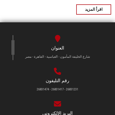
اقرأ المزيد
العنوان
شارع الخليفة المأمون - العباسية - القاهرة - مصر
رقم التليفون
26831231 - 26831417 - 26831474
البريد الإلكتروني