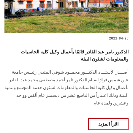
الطلاب
هيئة التدريس
الدراسات العليا
2022-04-20
الخريجين
الدكتور تامر عبد القادر قائمًا بأعمال وكيل كلية الحاسبات
والمعلومات لشئون البيئة
الموظفون
أصـــدر الأستـــاذ الدكتـــور محمــود شوقي المتيني رئيــس جامعة
عين شمس قرارًا بقيام الدكتور تامر أحمد مصطفى محمد عبد القادر
الزائـرون
بأعمال وكيل كلية الحاسبات والمعلومات لشئون خدمة المجتمع وتنمية
البيئة وذلك اعتباراً من التاسع عشر من ديسمبر عام ألفين وواحد
سجل الان
وعشرين ولمدة عام .
اقرأ المزيد