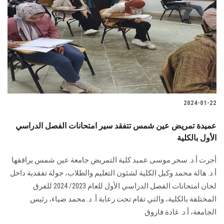
الطلاب
هيئة التدريس
الدراسات العليا
الخريجين
2024-01-22
الموظفون
عميدة تمريض عين شمس تتفقد سير امتحانات الفصل الدراسي
الأول بالكلية
الزائـرون
أجرت أ.د. سحر موسى عميد كلية التمريض جامعة عين شمس يرافقها
سجل الان
أ.د. هالة محمد وكيل ‏الكلية لشئون التعليم والطلاب، جولة تفقدية داخل
لجان امتحانات الفصل الدراسي الأول للعام ‏‏2023/ 2024 للفرق
المختلفة بالكلية، والتي تقام تحت رعاية أ. د. محمد ضياء، رئيس
‏الجامعة، أ.د. غادة فاروق