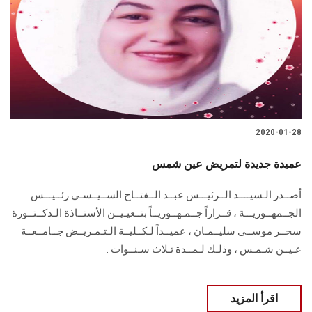
2020-01-28
عميدة جديدة لتمريض عين شمس
أصــدر الـسيــــد الــرئيـــس عبــد الــفتــاح الســيــسـي رئــيـــس
الجــمهــوريـــة ، قــراراً جــمـهــوريــاً بتــعيـيــن الأستــاذة الـدكــتــورة
سحــر موســى سليــمـان ، عميــداً لـكــليــة الـتـمـريــض جــامــعــة
عـيــن شـمـس ، وذلـك لـمــدة ثـلاث سـنــوات .
اقرأ المزيد