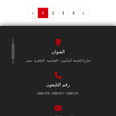
«
1
2
3
4
»
العنوان
شارع الخليفة المأمون - العباسية - القاهرة - مصر
رقم التليفون
26831231 - 26831417 - 26831474