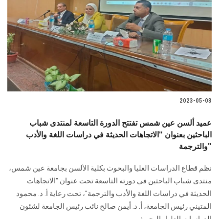
الطلاب
هيئة التدريس
الدراسات العليا
الخريجين
2023-05-03
الموظفون
عميد ألسن عين شمس تفتتح الدورة التاسعة لمنتدى شباب
الباحثين بعنوان "الاتجاهات الحديثة في دراسات اللغة والأدب
الزائـرون
والترجمة"
سجل الان
نظم قطاع الدراسات العليا والبحوث بكلية الألسن بجامعة عين شمس،
منتدى شباب الباحثين في دورته التاسعة تحت عنوان "الاتجاهات
الحديثة في دراسات اللغة والأدب والترجمة"، تحت رعاية أ. د. محمود
المتيني رئيس الجامعة، أ. د. أيمن صالح نائب رئيس الجامعة لشئون