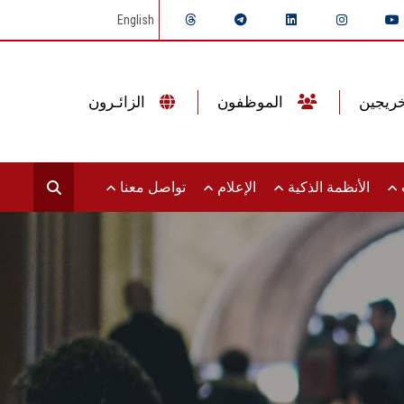
English
الموظفون
الزائـرون
ت
الأنظمة الذكية
الإعلام
تواصل معنا