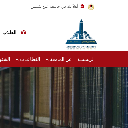
أهلاً بك في جامعة عين شمس
الطلاب
الرئيسيـة
عن الجامعة
القطاعـات
الشئون