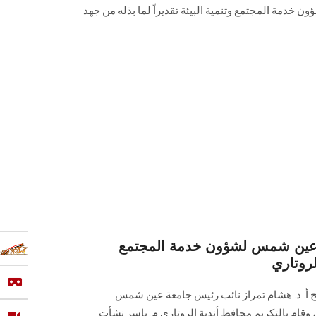
ن خدمة المجتمع وتنمية البيئة تقديراً لما بذله من جهد
 عين شمس لشؤون خدمة المجتمع
لروتاري
ج أ. د. هشام تمراز نائب رئيس جامعة عين شمس
 وقام بالتكريم محافظ أندية الروتاري م. ياسر نشأت