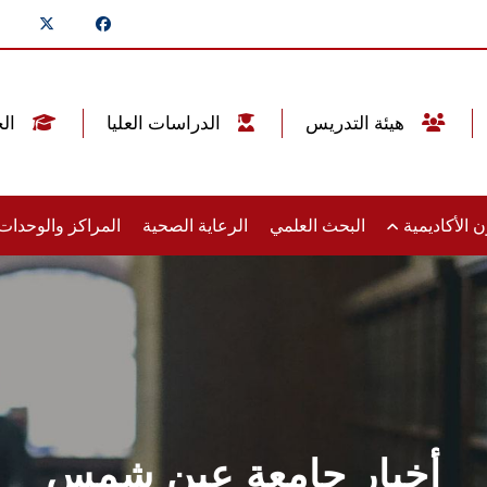
هيئة التدريس
الدراسات العليا
الخريجين
 الأكاديمية
البحث العلمي
الرعاية الصحية
المراكز والوحدا
أخبار جامعة عين شمس