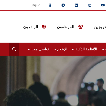
English
الموظفون
الزائـرون
ت
الأنظمة الذكية
الإعلام
تواصل معنا