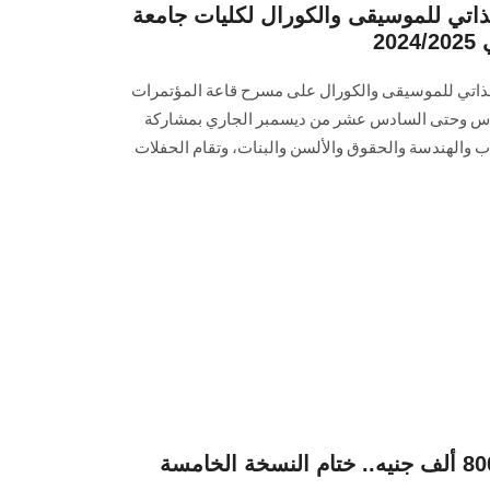
لذاتي للموسيقى والكورال لكليات جامعة
2
الذاتي للموسيقى والكورال على مسرح قاعة المؤتمرات
سادس وحتى السادس عشر من ديسمبر الجاري بمشاركة
داب والهندسة والحقوق والألسن والبنات، وتقام الحفلات
بمجموع جوائز تصل إلى 800 ألف جنيه.. ختام النسخة الخامسة