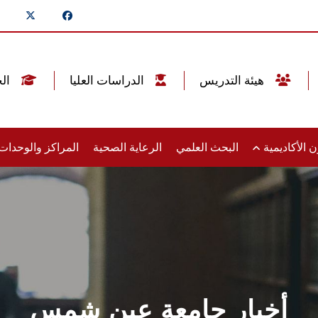
هيئة التدريس
الدراسات العليا
الخريجين
 الأكاديمية
البحث العلمي
الرعاية الصحية
المراكز والوحدا
أخبار جامعة عين شمس