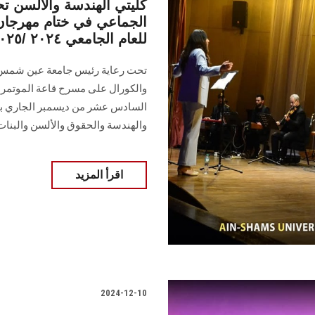
كليتي الهندسة والألسن تح
الجماعي في ختام مهرجان 
للعام الجامعي ٢٠٢٤ /٢٠٢٥
تحت رعاية رئيس جامعة عين شمس، اخ
والكورال على مسرح قاعة الموتمرا
السادس عشر من ديسمبر الجاري بمشا
والهندسة والحقوق والألسن والبنات.
اقرأ المزيد
2024-12-10