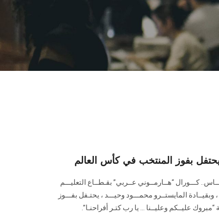
حتفل بفوز المنتخب في كأس العالم
ـاس.. كـــورال “هــارمــوني عــربي” بقـطــاع التعليـــم
وبقيــادة المايستــرو محمـــود وحيـــد ، يحتـفل بفـــوز
“مبروك عليــكم وعليــنا … يا رب كتـر أفراحنـا”.