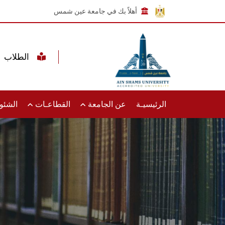
أهلاً بك في جامعة عين شمس
الطلاب
الرئيسيـة
عن الجامعة
القطاعـات
الشئون