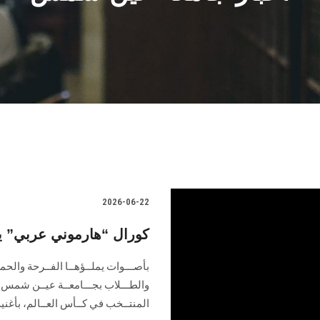
2026-06-22
كورال “هارموني عربي” ي
بأصـــوات يملــؤهــا الفــرحة والحمـ
والطـــلاب بجـــامعــة عيــن شمس ، 
المنتــخب في كــأس العــالم، بأغنية 