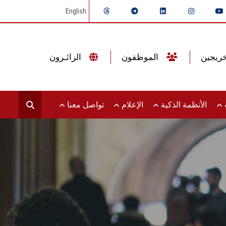
English
الموظفون
الزائـرون
ت
الأنظمة الذكية
الإعلام
تواصل معنا