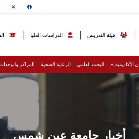
هيئة التدريس
الدراسات العليا
الخريجين
 الأكاديمية
البحث العلمي
الرعاية الصحية
المراكز والوحدا
أخبار جامعة عين شمس