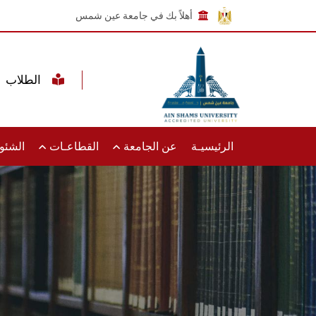
أهلاً بك في جامعة عين شمس
الطلاب
الرئيسيـة
عن الجامعة
القطاعـات
الشئون