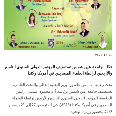
الطلاب
هيئة التدريس
الدراسات العليا
الخريجين
2022-12-26
الموظفون
غدًا... جامعة عين شمس تستضيف المؤتمر الدولي السنوي التاسع
والأربعين لرابطة العلماء المصريين في أمريكا وكندا
الزائـرون
تحت رعاية أ. د. أيمن عاشور، وزير التعليم العالي والبحث العلمي،
سجل الان
تستضيف جامعة عين شمس برئاسة أ. د. محمود المتيني، رئيس
الجامعة، المؤتمر الدولي السنوي التاسع والأربعين لرابطة العلماء
المصريين في أمريكا وكندا (AEAS)، في الفترة من 27 إلى 29 ديسمبر
2022، بحضور وزيرة الهجرة..