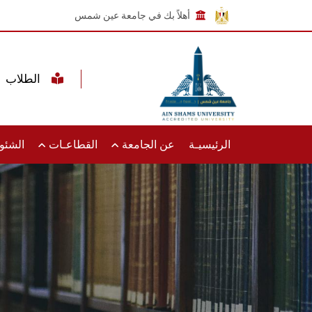
أهلاً بك في جامعة عين شمس
الطلاب
الرئيسيـة
عن الجامعة
القطاعـات
الشئون