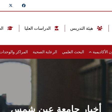
هيئة التدريس
الدراسات العليا
الخريجين
 الأكاديمية
البحث العلمي
الرعاية الصحية
المراكز والوحدا
أخبار جامعة عين شمس