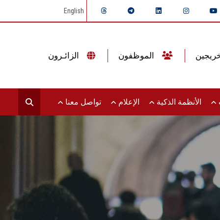
English
الموظفون
الزائـرون
ت
الأنظمة الذكية
الإعلام
تواصل معنا