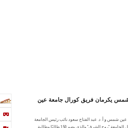
شمس يكرمان فريق كورال جامعة عين
ة عين شمس و أ. د. عبد الفتاح سعود نائب رئيس الجامعة
لشئون التعليم والطلاب، فريق كورال الجامعة "روح الشرق" والذي يضم 150 طالبًا وطالبة