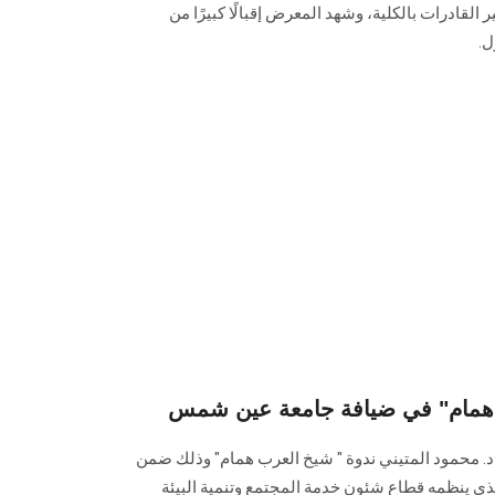
لقادرات بالكلية، وشهد المعرض إقبالًا كبيرًا من
ل.
همام" في ضيافة جامعة عين شمس
 محمود المتيني ندوة " شيخ العرب همام" وذلك ضمن
ذي ينظمه قطاع شئون خدمة المجتمع وتنمية البيئة