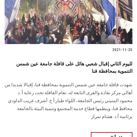
الطلاب
هيئة التدريس
الدراسات العليا
2021-11-25
الخريجين
لليوم الثاني إقبال شعبي هائل على قافلة جامعة عين شمس
الموظفون
التنموية بمحافظة قنا
شهدت قافلة جامعة عين شمس التنموية بمحافظة قنا، إقبالا شديدا من
الزائـرون
أهالي مركز نقادة والقرى التابعة له، تقام القافلة تحت رعاية أ. د.
محمود المتيني رئيس الجامعة، اللواء طيار أ.ح. أشرف غريب الداودي
سجل الان
محافظ قنا، وينظمها قطاع خدمة المجتمع وتنمية البيئة بالجامعة
برئاسة أ.د. هشام تمراز