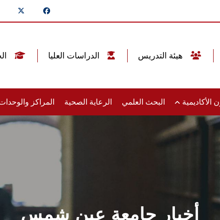
هيئة التدريس
الدراسات العليا
الخريجين
 الأكاديمية
البحث العلمي
الرعاية الصحية
المراكز والوحدا
أخبار جامعة عين شمس