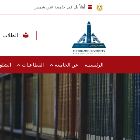
أهلاً بك في جامعة عين شمس
الطلاب
الرئيسيـة
عن الجامعة
القطاعـات
الشئون