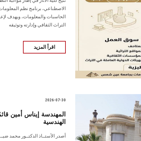
تتيح كلية الآثار في إطار مواكبة ال
الاصطناعي، برنامج نظم المعلومات الأ
الحاسبات والمعلومات، ويهدف لإعد
التراث الثقافي وإدارته وتوثيقه
اقرأ المزيد
2026-07-30
المهندسة إيناس أمين قائمً
الهندسية
أصدر الأستــاذ الدكتــور محمد ضيــ