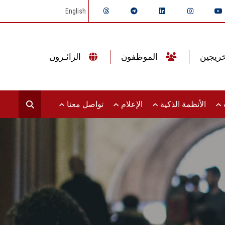
English
الموظفون
الزائـرون
ت
الأنظمة الذكية
الإعلام
تواصل معنا