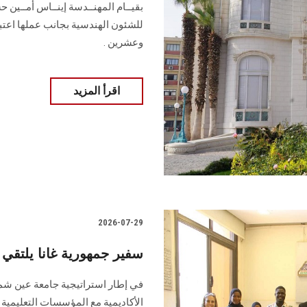
بقيــام المهنــدسة إينــاس أمــين ح
للشئون الهندسية بجانب عملها اعتبا
وعشرين .
اقرأ المزيد
2026-07-29
سفير جمهورية غانا يلتقي 
في إطار استراتيجية جامعة عين شمس
الأكاديمية مع المؤسسات التعليمية وا