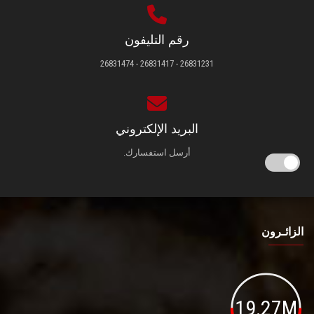
رقم التليفون
26831231 - 26831417 - 26831474
البريد الإلكتروني
أرسل استفسارك.
الزائـرون
19.27M