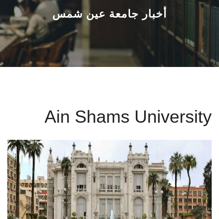
القطاعـات
أخبار جامعة عين شمس
الشئون الأكاديمية
البحث العلمي
الرعاية الصحية
Ain Shams University
المراكز والوحدات
الأنظمة الذكية
الإعلام
تواصل معنا