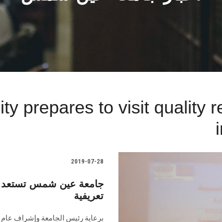
y prepares to visit quality r
2019-07-28
جامعة عين شمس تستعد لز
تعريفية
برعاية رئيس الجامعة وإشراف عام أ