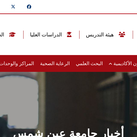
هيئة التدريس
الدراسات العليا
الخريجين
 الأكاديمية
البحث العلمي
الرعاية الصحية
المراكز والوحدا
أخبار جامعة عين شمس