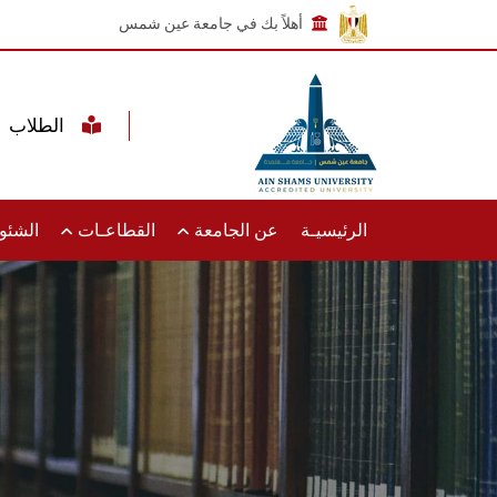
أهلاً بك في جامعة عين شمس
الطلاب
الرئيسيـة
عن الجامعة
القطاعـات
الشئون