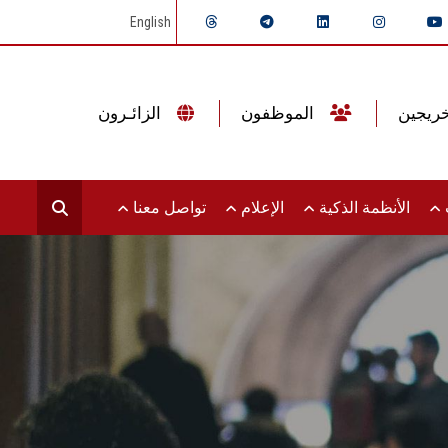
English
الموظفون
الزائـرون
ت
الأنظمة الذكية
الإعلام
تواصل معنا