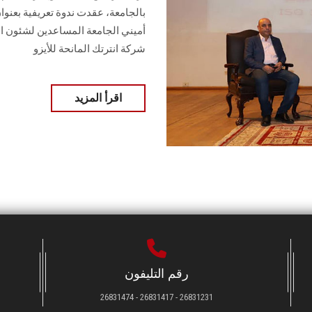
بالجامعة، عقدت ندوة تعريفية بعنوا
أميني الجامعة المساعدين لشئون ال
شركة انترتك المانحة للأيزو
اقرأ المزيد
رقم التليفون
26831231 - 26831417 - 26831474