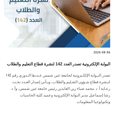
الطلاب
هيئة التدريس
الدراسات العليا
الخريجين
2026-08-06
الموظفون
البوابة الإلكترونية تصدر العدد 142 لنشرة قطاع التعليم والطلاب
الزائـرون
تصدر البـوابة الإلكـترونية لجامعة عين شمس عـددها الـدوري رقم 142
لنـشرة قطاع شـؤون التعـليم ‏والطلاب‎، ويـأتي إصدار العـدد تحـت
سجل الان
رعـاية أ. د. محمد ضياء زين العابدين رئيس جامعة عين شمس، وأ. د.
‏رشا إسماعيل مدير البوابة الإلكترونية وعميد كلية الحاسبات
وتكنولوجيا المعلومات