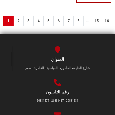
...
1
2
3
4
5
6
7
8
15
16
العنوان
شارع الخليفة المأمون - العباسية - القاهرة - مصر
رقم التليفون
26831231 - 26831417 - 26831474