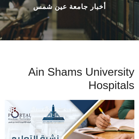
القطاعـات
أخبار جامعة عين شمس
الشئون الأكاديمية
البحث العلمي
الرعاية الصحية
Ain Shams University
المراكز والوحدات
Hospitals
الأنظمة الذكية
الإعلام
تواصل معنا