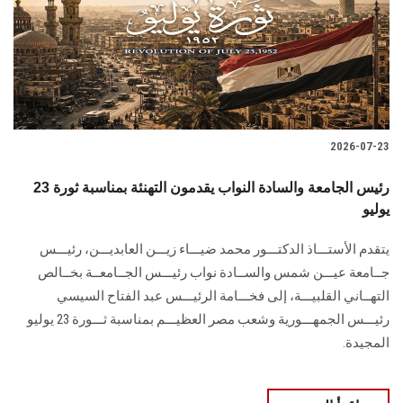
الطلاب
هيئة التدريس
الدراسات العليا
2026-07-23
الخريجين
رئيس الجامعة والسادة النواب يقدمون التهنئة بمناسبة ثورة 23
الموظفون
يوليو
يتقدم الأستـــاذ الدكتـــور محمد ضيـــاء زيـــن العابديـــن، رئيـــس
الزائـرون
جــامعة عيـــن شمس والســادة نواب رئيـــس الجــامعــة بخــالص
التهــاني القلبيـــة، إلى فخـــامة الرئيـــس عبد الفتاح السيسي
سجل الان
رئيـــس الجمهـــورية وشعب مصر العظيـــم بمناسبة ثـــورة 23 يوليو
المجيدة.