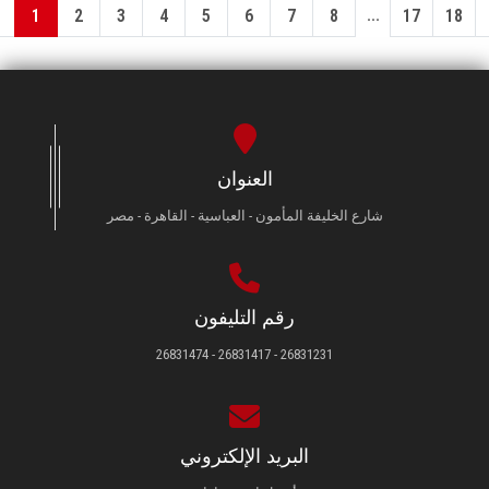
...
1
2
3
4
5
6
7
8
17
18
العنوان
شارع الخليفة المأمون - العباسية - القاهرة - مصر
رقم التليفون
26831231 - 26831417 - 26831474
البريد الإلكتروني