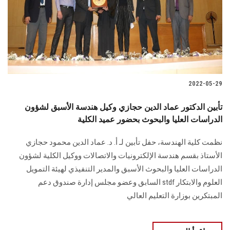
الطلاب
هيئة التدريس
الدراسات العليا
2022-05-29
الخريجين
تأبين الدكتور عماد الدين حجازي وكيل هندسة الأسبق لشؤون
الموظفون
الدراسات العليا والبحوث بحضور عميد الكلية
نظمت كلية الهندسة، حفل تأبين لـ أ. د. عماد الدين محمود حجازي
الزائـرون
الأستاذ بقسم هندسة الإلكترونيات والاتصالات ووكيل الكلية لشؤون
الدراسات العليا والبحوث الأسبق والمدير التنفيذي لهيئة التمويل
سجل الان
العلوم والابتكار stdf السابق وعضو مجلس إدارة صندوق دعم
المبتكرين بوزارة التعليم العالي