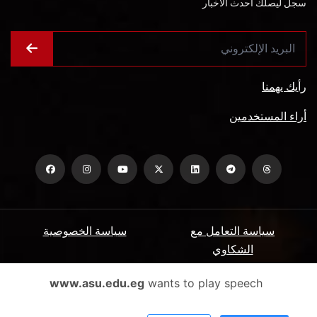
سجل ليصلك أحدث الأخبار
رأيك يهمنا
أراء المستخدمين
سياسة التعامل مع
سياسة الخصوصية
الشكاوي
ميثاق المتعاملين
الأسئلة الشائعة
www.asu.edu.eg
wants to play speech
شروط الاستخدام