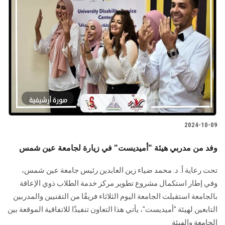
الطلاب
هيئة التدريس
الدراسات العليا
الخريجين
الموظفون
2024-10-09
الزائـرون
وفد من مدربي هيئة "أميديست" في زيارة لجامعة عين شمس
سجل الان
تحت رعاية أ. د. محمد ضياء زين العابدين رئيس جامعة عين شمس،
وفي إطار استكمال مشروع تطوير مركز خدمة الطلاب ذوي الإعاقة
بالجامعة استقبلت الجامعة اليوم الثلاثاء فريقًا من التقنيين والمدربين
التابعين لهيئة "أميديست"، يأتي هذا التعاون تنفيذًا للاتفاقية الموقعة بين
الجامعة والهيئة