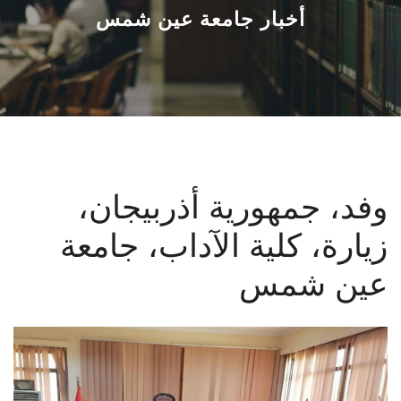
القطاعـات
أخبار جامعة عين شمس
الشئون الأكاديمية
البحث العلمي
الرعاية الصحية
وفد، جمهورية أذربيجان،
المراكز والوحدات
زيارة، كلية الآداب، جامعة
الأنظمة الذكية
عين شمس
الإعلام
تواصل معنا