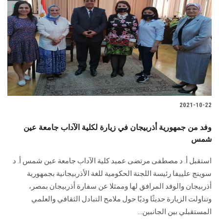
الطلاب
هيئة التدريس
الدراسات العليا
الخريجين
2021-10-22
الموظفون
وفد من جمهورية أذربيجان في زيارة لكلية الآداب جامعة عين
الزائـرون
شمس
استقبل أ. د مصطفى مرتضى عميد كلية الآداب جامعة عين شمس أ. د
سجل الان
سوينج علييفا رئيسة اللجنة الحكومية للغة الأذربيجانية بجمهورية
أذربيجان والوفد المرافق لها وممثلا عن سفارة أذربيجان بمصر،
وتناولت الزيارة حديثًا وديًا حول ملامح التبادل الثقافي والعلمي
المستقبلي بين الجانبين...