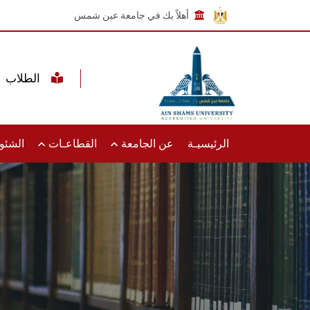
أهلاً بك في جامعة عين شمس
الطلاب
الرئيسيـة
عن الجامعة
القطاعـات
الشئون