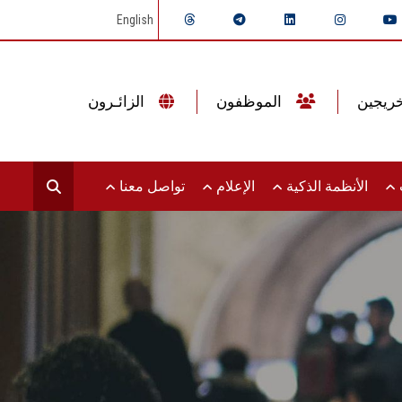
English
الموظفون
الزائـرون
ت
الأنظمة الذكية
الإعلام
تواصل معنا