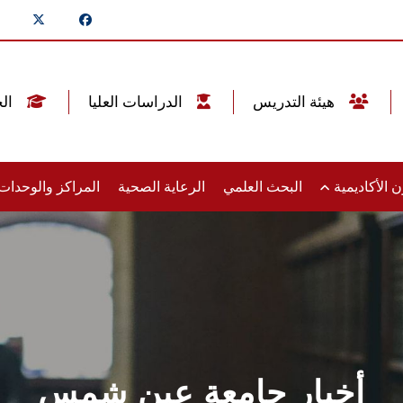
هيئة التدريس
الدراسات العليا
الخريجين
 الأكاديمية
البحث العلمي
الرعاية الصحية
المراكز والوحدا
أخبار جامعة عين شمس