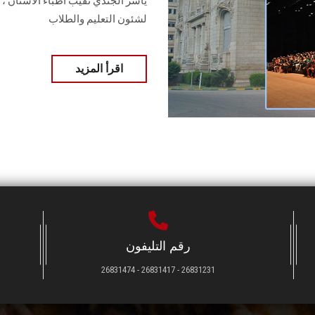
ياسر الجندي نقيب اطباء الأسنان ، ا.
لشئون التعليم والطلاب
اقرأ المزيد
رقم التليفون
26831231 - 26831417 - 26831474