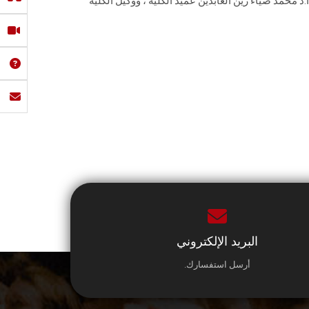
د محمد ضياء زين العابدين عميد الكلية ، ووكيل الكلية
البريد الإلكتروني
أرسل استفسارك.