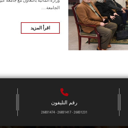
وزارة المالية بالتعاون مع جامعة عي
الجامعة‎.‎.....
اقرأ المزيد
رقم التليفون
26831231 - 26831417 - 26831474