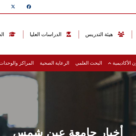
هيئة التدريس
الدراسات العليا
الخريجين
 الأكاديمية
البحث العلمي
الرعاية الصحية
المراكز والوحدا
أخبار جامعة عين شمس