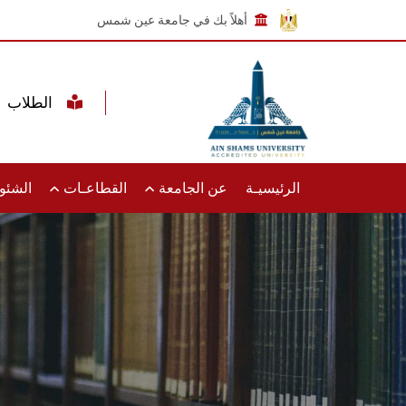
أهلاً بك في جامعة عين شمس
الطلاب
الرئيسيـة
عن الجامعة
القطاعـات
الشئون