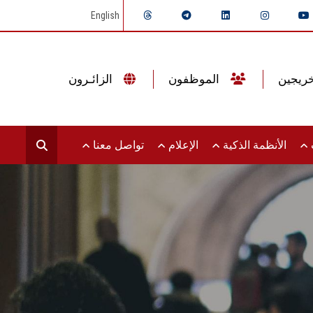
English
الموظفون
الزائـرون
ت
الأنظمة الذكية
الإعلام
تواصل معنا