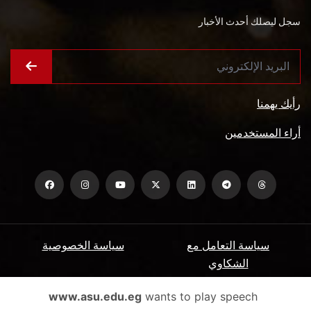
سجل ليصلك أحدث الأخبار
رأيك يهمنا
أراء المستخدمين
سياسة التعامل مع
سياسة الخصوصية
الشكاوي
ميثاق المتعاملين
الأسئلة الشائعة
www.asu.edu.eg
wants to play speech