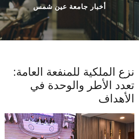
القطاعـات
أخبار جامعة عين شمس
الشئون الأكاديمية
البحث العلمي
الرعاية الصحية
نزع الملكية للمنفعة العامة:
المراكز والوحدات
تعدد الأطر والوحدة في
الأنظمة الذكية
الأهداف
الإعلام
تواصل معنا