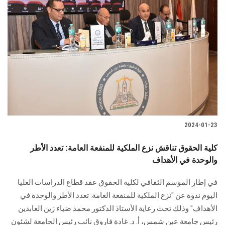
الطلاب
هيئة التدريس
الدراسات العليا
الخريجين
الموظفون
2024-01-23
الزائـرون
كلية الحقوق تناقش نزع الملكية للمنفعة العامة: تعدد الأطر
والوحدة في الأهداف
سجل الان
في إطار الموسم الثقافي لكلية الحقوق عقد قطاع الدراسات العليا
اليوم ندوة عن "نزع الملكية ‏للمنفعة العامة: تعدد الأطر والوحدة في
الأهداف" وذلك تحت رعاية الأستاذ الدكتور محمد ضياء ‏زين العابدين
رئيس جامعة عين شمس، أ. د. غادة فاروق نائب رئيس الجامعة ‏لشئون