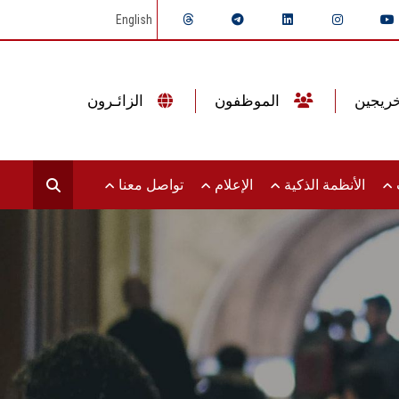
English
الموظفون
الزائـرون
ت
الأنظمة الذكية
الإعلام
تواصل معنا