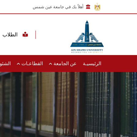
أهلاً بك في جامعة عين شمس
الطلاب
الرئيسيـة
عن الجامعة
القطاعـات
الشئون