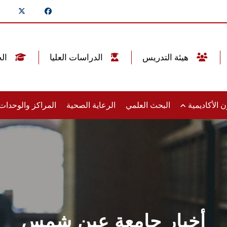
هيئة التدريس
الدراسات العليا
الخريجين
 الأكاديمية
البحث العلمي
الرعاية الصحية
المراكز والوحدا
أخبار جامعة عين شمس