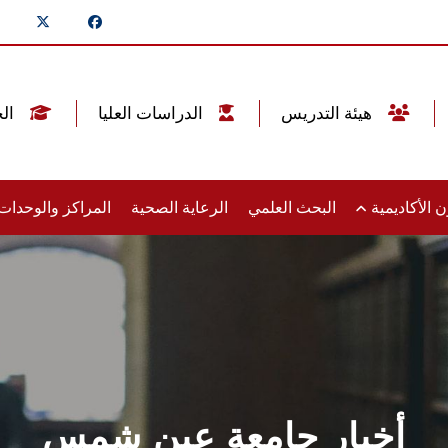
هيئة التدريس
الدراسات العليا
الخريجين
 الأكاديمية
البحث العلمي
الرعاية الصحية
المراكز والوحدا
أخبار جامعة عين شمس