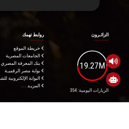
الزائـرون
روابط تهمك
خريطة الموقع
الجامعات المصرية
19.27M
بنك المعرفة المصري
بوابة مصر الرقميـة
البوابة الإلكترونية لل
المزيـد . . .
الزيارات اليومية: 354