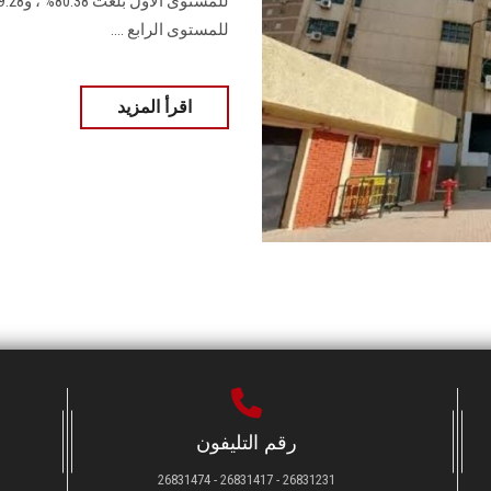
للمستوى الرابع‎.... ‎
اقرأ المزيد
رقم التليفون
26831231 - 26831417 - 26831474