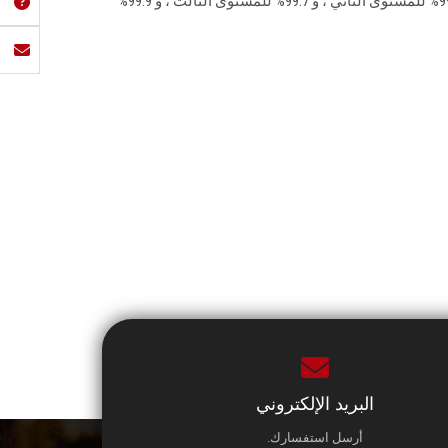
للمستوى الأول بلغت 80.38% ، و99.28% ‏للمستوى الثاني ، و 99.7% للمستوى الثالث ، و 99.9%
البريد الإلكتروني
أرسل استفسارك.