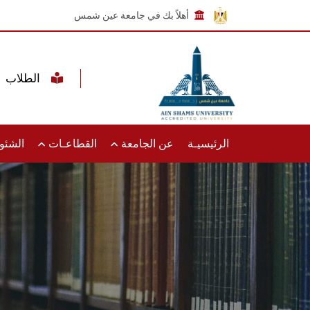
أهلاً بك في جامعة عين شمس
الطلاب
الرئيسيـة
عن الجامعة
القطاعـات
الشئون