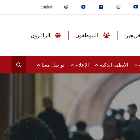
English
الموظفون
الزائـرون
ت
الأنظمة الذكية
الإعلام
تواصل معنا