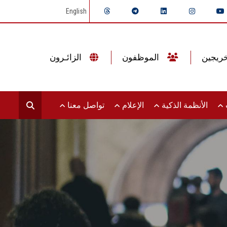
English
الموظفون
الزائـرون
ت
الأنظمة الذكية
الإعلام
تواصل معنا