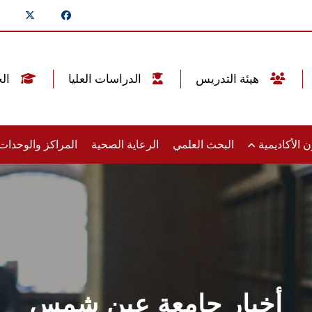
هيئة التدريس
الدراسات العليا
الخريجين
 الأكاديمية
البحث العلمي
الرعاية الصحية
المراكز والوحدا
أخبار جامعة عين شمس