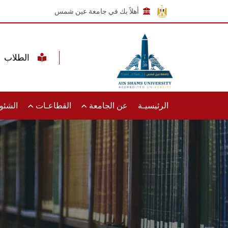
أهلاً بك في جامعة عين شمس
الطلاب
الرئيسيـة
عن الجامعة
القطاعـات
الشئون