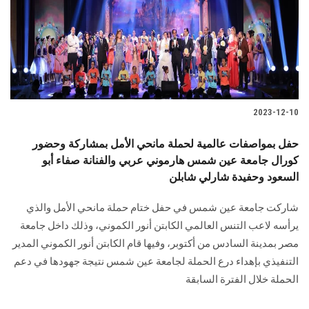
الطلاب
هيئة التدريس
الدراسات العليا
2023-12-10
الخريجين
حفل بمواصفات عالمية لحملة مانحي الأمل بمشاركة وحضور
الموظفون
كورال جامعة عين شمس هارموني عربي والفنانة صفاء أبو
السعود وحفيدة شارلي شابلن
الزائـرون
شاركت جامعة عين شمس في حفل ختام حملة مانحي الأمل والذي
يرأسه لاعب التنس العالمي الكابتن أنور الكموني، وذلك داخل جامعة
سجل الان
مصر بمدينة السادس من أكتوبر، وفيها قام الكابتن أنور الكموني المدير
التنفيذي بإهداء درع الحملة لجامعة عين شمس نتيجة جهودها في دعم
الحملة خلال الفترة السابقة