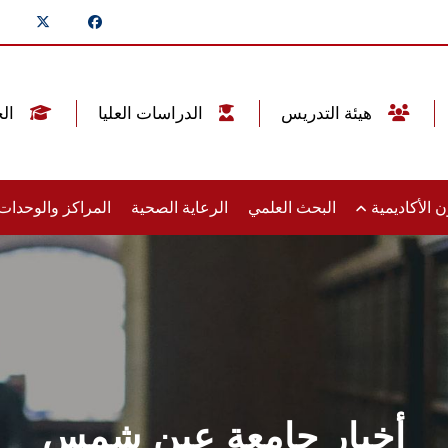
هيئة التدريس
الدراسات العليا
الخريجين
 الأكاديمية
البحث العلمي
الرعاية الصحية
المراكز والوحدا
أخبار جامعة عين شمس