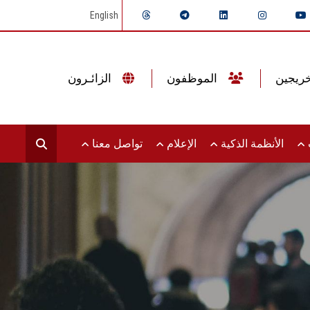
English
الموظفون
الزائـرون
ت
الأنظمة الذكية
الإعلام
تواصل معنا