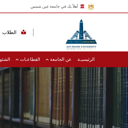
أهلاً بك في جامعة عين شمس
الطلاب
الرئيسيـة
عن الجامعة
القطاعـات
الشئون