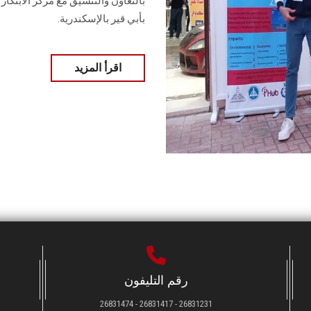
بأبي قير بالإسكندرية.
اقرأ المزيد
رقم التليفون
26831231 - 26831417 - 26831474