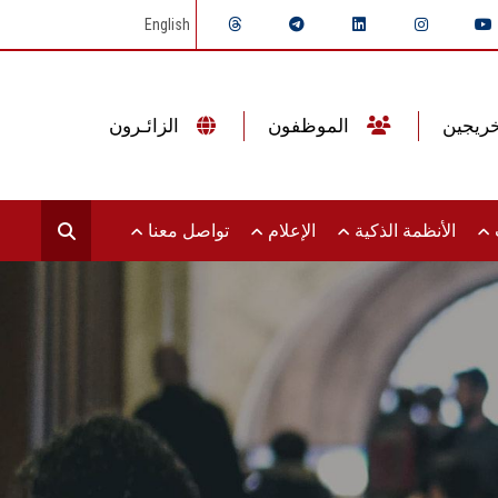
English
الموظفون
الزائـرون
ت
الأنظمة الذكية
الإعلام
تواصل معنا