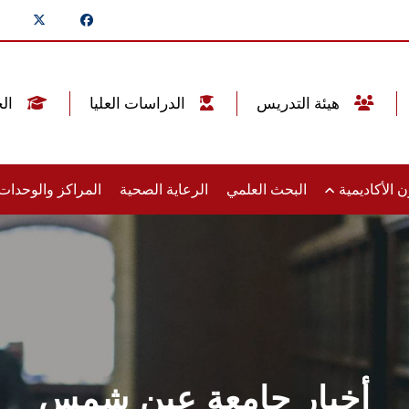
هيئة التدريس
الدراسات العليا
الخريجين
 الأكاديمية
البحث العلمي
الرعاية الصحية
المراكز والوحدا
أخبار جامعة عين شمس