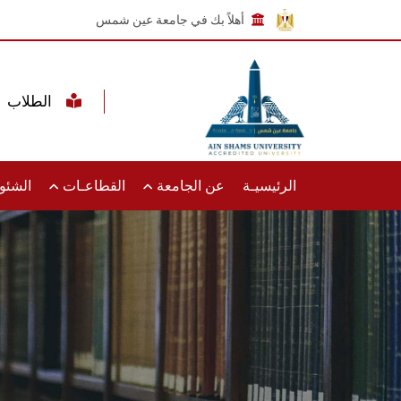
أهلاً بك في جامعة عين شمس
الطلاب
الرئيسيـة
عن الجامعة
القطاعـات
الشئون