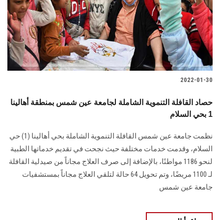
الطلاب
هيئة التدريس
الدراسات العليا
2022-01-30
الخريجين
حصاد القافلة التنموية الشاملة لجامعة عين شمس بمنطقة أهالينا
الموظفون
1 بحي السلام
نظمت جامعة عين شمس القافلة التنموية الشاملة بحي أهالينا (1) حي
الزائـرون
السلام، وقدمت خدمات مختلفة حيث نجحت في تقديم خدماتها الطبية
لنحو 1186 مواطنًا، بالإضافة إلى صرف العلاج مجاناً من صيدلية القافلة
سجل الان
لـ 1100 مريضًا، وتم تحويل 64 حالة لتلقي العلاج مجاناً بمستشفيات
جامعة عين شمس