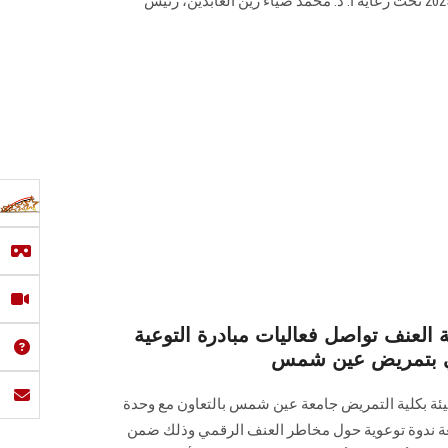
خلال الفصل ‏الأكاديمي الأول 2024-2025 تحت رعاية أ. د. محمد ضياء زين العابدين، رئيس
العنف تواصل فعاليات مبادرة التوعية
ي بتمريض عين شمس
يئة بكلية التمريض جامعة عين شمس بالتعاون مع وحدة
عة ندوة توعوية حول مخاطر العنف الرقمي وذلك ضمن