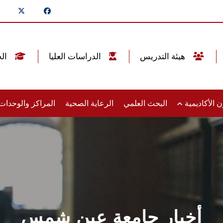
هيئة التدريس
الدراسات العليا
الخريجين
 الأكاديمية
البحث العلمي
الرعاية الصحية
المراكز والوحدا
أخبار جامعة عين شمس