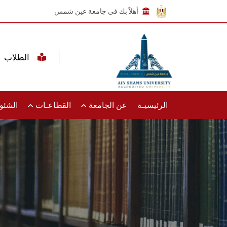
أهلاً بك في جامعة عين شمس
الطلاب
الرئيسيـة
عن الجامعة
القطاعـات
الشئون