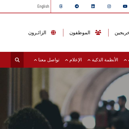
English
الموظفون
الزائـرون
ت
الأنظمة الذكية
الإعلام
تواصل معنا