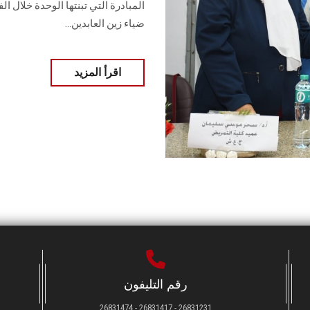
ضياء زين العابدين...
اقرأ المزيد
رقم التليفون
26831231 - 26831417 - 26831474