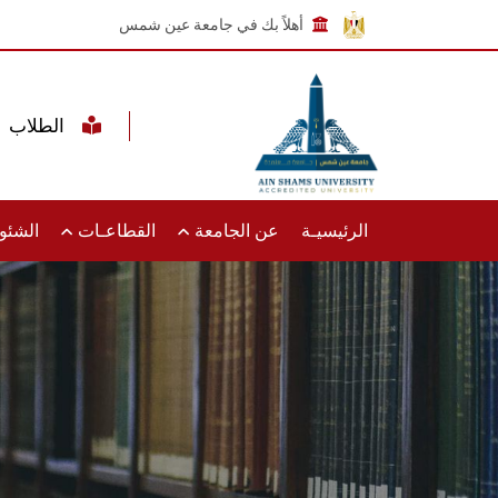
أهلاً بك في جامعة عين شمس
الطلاب
الرئيسيـة
عن الجامعة
القطاعـات
الشئون