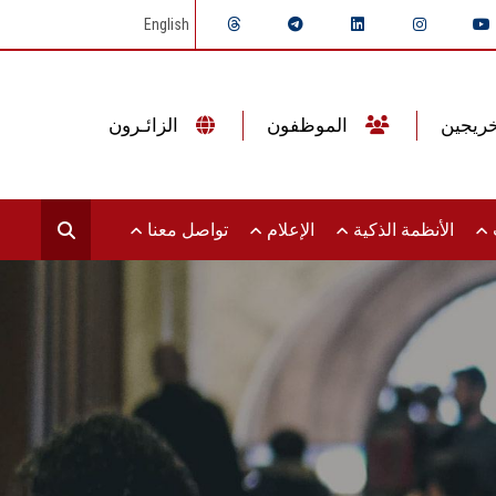
English
الموظفون
الزائـرون
ت
الأنظمة الذكية
الإعلام
تواصل معنا