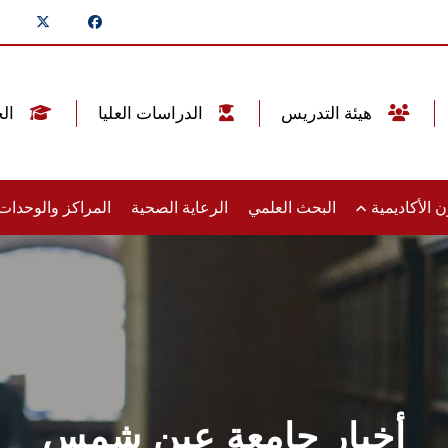
هيئة التدريس
الدراسات العليا
الخريجين
 الأكاديمية
البحث العلمي
الرعاية الصحية
المراكز والوحدا
أخبار جامعة عين شمس