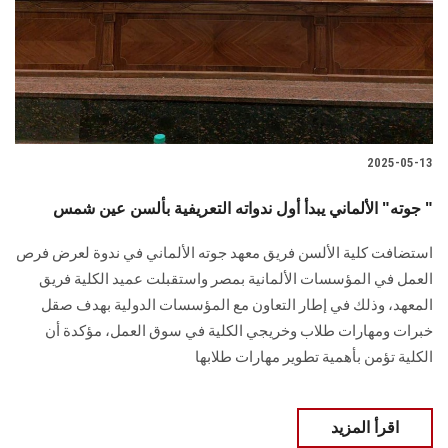
الطلاب
هيئة التدريس
الدراسات العليا
2025-05-13
الخريجين
جوته" الألماني يبدأ أول ندواته التعريفية بألسن عين شمس "
الموظفون
استضافت كلية الألسن فريق معهد جوته الألماني في ندوة لعرض فرص
العمل في المؤسسات الألمانية بمصر واستقبلت عميد الكلية فريق
الزائـرون
المعهد، وذلك في إطار التعاون مع المؤسسات الدولية بهدف صقل
خبرات ومهارات طلاب وخريجي الكلية في سوق العمل، مؤكدة أن
سجل الان
الكلية تؤمن بأهمية تطوير مهارات طلابها
اقرأ المزيد