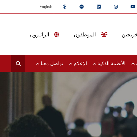
English
الموظفون
الزائـرون
ت
الأنظمة الذكية
الإعلام
تواصل معنا