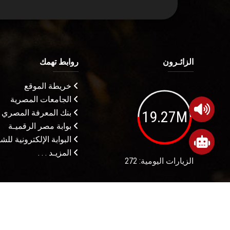
الزائـرون
روابط تهمك
خريطة الموقع
الجامعات المصرية
19.27M
بنك المعرفة المصري
بوابة مصر الرقميـة
البوابة الإلكترونية لل
المزيـد . . .
الزيارات اليومية: 272