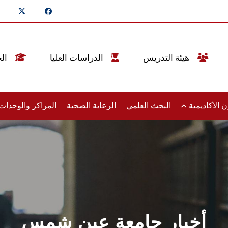
هيئة التدريس
الدراسات العليا
الخريجين
 الأكاديمية
البحث العلمي
الرعاية الصحية
المراكز والوحدا
أخبار جامعة عين شمس