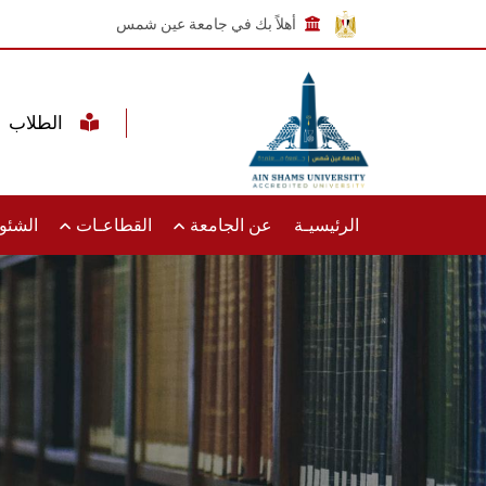
أهلاً بك في جامعة عين شمس
الطلاب
الرئيسيـة
عن الجامعة
القطاعـات
الشئون