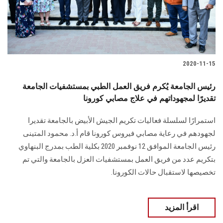
الطلاب
هيئة التدريس
الدراسات العليا
2020-11-15
الخريجين
رئيس الجامعة يُكرم فريق العمل الطبي بمستشفيات الجامعة
تقديرًا لمجهوداتهم في علاج مصابي كورونا
الموظفون
استمرارًا لسلسلة فعاليات تكريم الجيش الأبيض بالجامعة تقديرا
لجهودهم في رعاية مصابي فيروس كورونا قام أ.د. محمود المتينى
الزائـرون
رئيس الجامعة الموافق 12 نوفمبر 2020 بكلية الطب بمدرج البنهاوي
بتكريم عدد من فريق العمل بمستشفيات العزل بالجامعة والتي تم
سجل الان
تخصيصها لاستقبال حالات الكورونا.
اقرأ المزيد