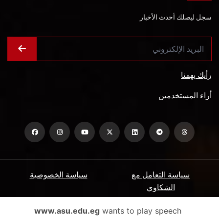
سجل ليصلك أحدث الأخبار
رأيك يهمنا
أراء المستخدمين
سياسة التعامل مع
سياسة الخصوصية
الشكاوي
ميثاق المتعاملين
الأسئلة الشائعة
www.asu.edu.eg
wants to play speech