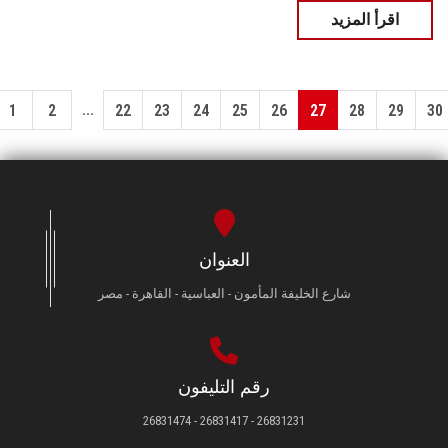
اقرأ المزيد
...
1
2
22
23
24
25
26
27
28
29
30
العنوان
شارع الخليفة المأمون - العباسية - القاهرة - مصر
رقم التليفون
26831231 - 26831417 - 26831474