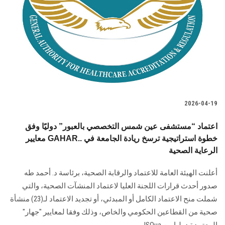
الطلاب
هيئة التدريس
الدراسات العليا
الخريجين
2026-04-19
الموظفون
اعتماد “مستشفى عين شمس التخصصي بالعبور” دوليًا وفق
معايير GAHAR.. خطوة استراتيجية ترسخ ريادة الجامعة في
الزائـرون
الرعاية الصحية
سجل الان
أعلنت الهيئة العامة للاعتماد والرقابة الصحية، برئاسة د. أحمد طه
صدور أحدث قرارات اللجنة العليا لاعتماد المنشآت الصحية، والتي
شملت منح الاعتماد الكامل أو المبدئي، أو تجديد الاعتماد لـ(23) منشأة
صحية من القطاعين الحكومي والخاص، وذلك وفقا لمعايير "جهار"