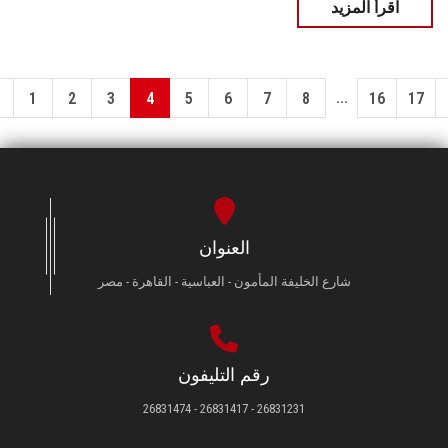
اقرأ المزيد
...
1
2
3
4
5
6
7
8
16
17
العنوان
شارع الخليفة المأمون - العباسية - القاهرة - مصر
رقم التليفون
26831231 - 26831417 - 26831474