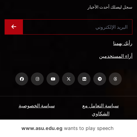
سجل ليصلك أحدث الأخبار
رأيك يهمنا
أراء المستخدمين
سياسة التعامل مع
سياسة الخصوصية
الشكاوي
ميثاق المتعاملين
الأسئلة الشائعة
www.asu.edu.eg
wants to play speech