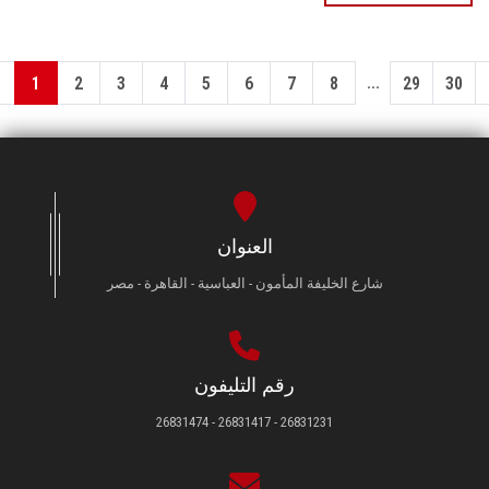
...
1
2
3
4
5
6
7
8
29
30
العنوان
شارع الخليفة المأمون - العباسية - القاهرة - مصر
رقم التليفون
26831231 - 26831417 - 26831474