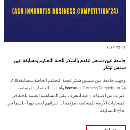
الطلاب
هيئة التدريس
الدراسات العليا
2024-12-01
الخريجين
جامعة عين شمس تتقدم بالشكر للجنة التحكيم بمسابقة عين
الموظفون
شمس تبتكر
وجهت جامعة عين شمس شكر للجنة التحكيم الخاصة بمسابقة‎ ASU
الزائـرون
Innovates ‎Business Competition '24‎‏ وأفادت اللجنة أن المسابقة
اقتربت من الانتهاء، داعية ‏للتعرف على المساهمة القيمة للجنة ‏في
سجل الان
المسارات الأربعة للمسابقة، مؤكدة أن خبراتهم ‏لعبت دوراً حاسماً في
‏نجاح المسابقة .