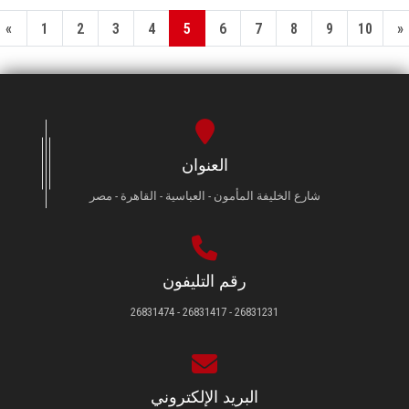
«
1
2
3
4
5
6
7
8
9
10
»
العنوان
شارع الخليفة المأمون - العباسية - القاهرة - مصر
رقم التليفون
26831231 - 26831417 - 26831474
البريد الإلكتروني