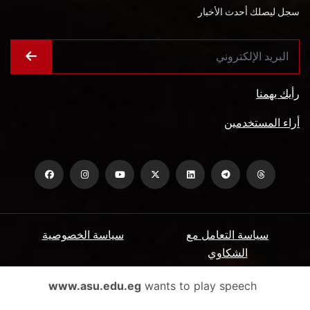
سجل ليصلك أحدث الأخبار
رأيك يهمنا
أراء المستخدمين
سياسة التعامل مع
سياسة الخصوصية
الشكاوي
ميثاق المتعاملين
الأسئلة الشائعة
www.asu.edu.eg
wants to play speech