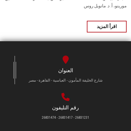
مورينو، أ. د. مانويل روس.
اقرأ المزيد
العنوان
شارع الخليفة المأمون - العباسية - القاهرة - مصر
رقم التليفون
26831231 - 26831417 - 26831474