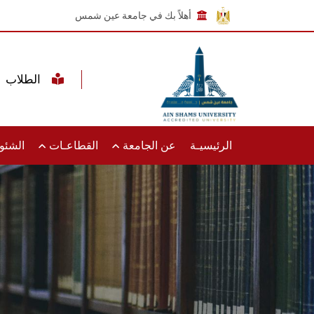
أهلاً بك في جامعة عين شمس
الطلاب
الرئيسيـة
عن الجامعة
القطاعـات
الشئون