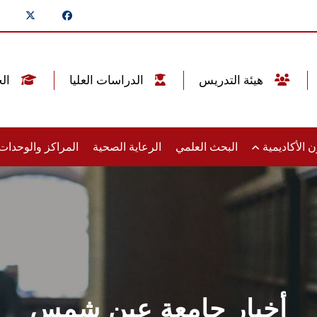
هيئة التدريس
الدراسات العليا
الخريجين
 الأكاديمية
البحث العلمي
الرعاية الصحية
المراكز والوحدا
أخبار جامعة عين شمس