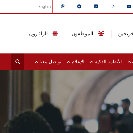
English
الموظفون
الزائـرون
ت
الأنظمة الذكية
الإعلام
تواصل معنا