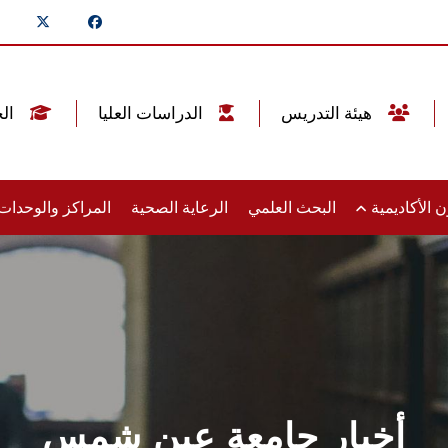
هيئة التدريس
الدراسات العليا
الخريجين
 الأكاديمية
البحث العلمي
الرعاية الصحية
المراكز والوحدا
أخبار جامعة عين شمس