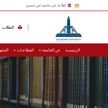
أهلاً بك في جامعة عين شمس
الطلاب
الرئيسيـة
عن الجامعة
القطاعـات
الشئون