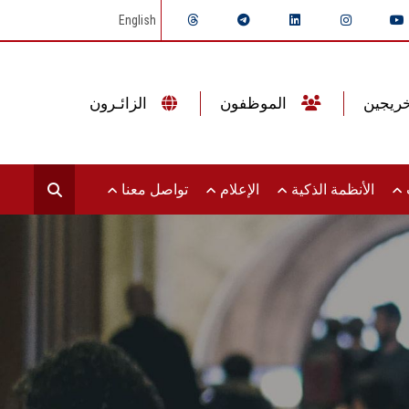
English
الموظفون
الزائـرون
ت
الأنظمة الذكية
الإعلام
تواصل معنا