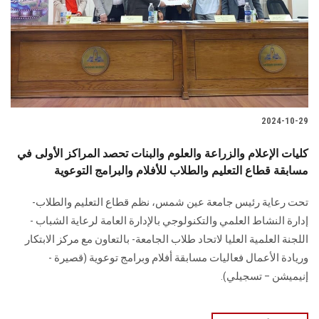
الطلاب
هيئة التدريس
الدراسات العليا
2024-10-29
الخريجين
كليات الإعلام والزراعة والعلوم والبنات تحصد المراكز الأولى في
الموظفون
مسابقة قطاع التعليم والطلاب للأفلام والبرامج التوعوية
تحت رعاية رئيس جامعة عين شمس، نظم قطاع التعليم ‏والطلاب-
الزائـرون
إدارة النشاط العلمي والتكنولوجي بالإدارة العامة لرعاية الشباب -
اللجنة العلمية العليا ‏لاتحاد طلاب الجامعة- بالتعاون مع مركز الابتكار
سجل الان
وريادة الأعمال‎ ‎فعاليات ‏مسابقة أفلام وبرامج توعوية (قصيرة -
إنيميشن – تسجيلي).‏