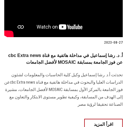
الطلاب
هيئة التدريس
الدراسات العليا
2023-08-27
الخريجين
cbc Extra news أ. د. رشا إسماعيل في مداخلة هاتفية مع قناة
لأفضل الجامعات MOSAIC عن فوز الجامعة بمسابقة
الموظفون
تحدثت أ.د. رشا إسماعيل وكيل كلية الحاسبات والمعلومات لشئون
الزائـرون
الدراسات العليا والبحوث في مداخلة هاتفية مع قناة cbc Extra newsعن
فوز الجامعة بالمركز الأول بمسابقة MOSAIC لأفضل الجامعات، مشيرة
سجل الان
إلى الهدف من المسابقة، وكيفية تطوير مستوى الابتكار والتعاون مع
الصناعة تحقيقا لرؤية مصر
اقرأ المزيد