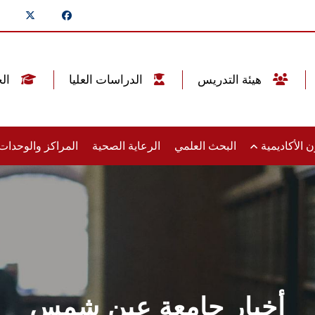
هيئة التدريس
الدراسات العليا
الخريجين
 الأكاديمية
البحث العلمي
الرعاية الصحية
المراكز والوحدا
أخبار جامعة عين شمس