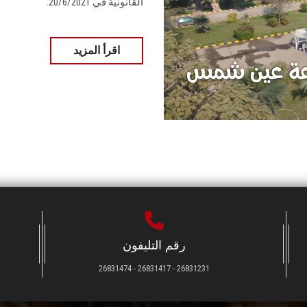
القانونية في 20/6/2021.
اقرأ المزيد
رقم التليفون
26831231 - 26831417 - 26831474