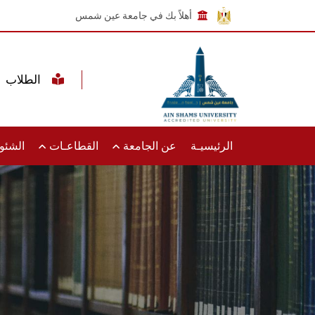
أهلاً بك في جامعة عين شمس
الطلاب
الرئيسيـة
عن الجامعة
القطاعـات
الشئون