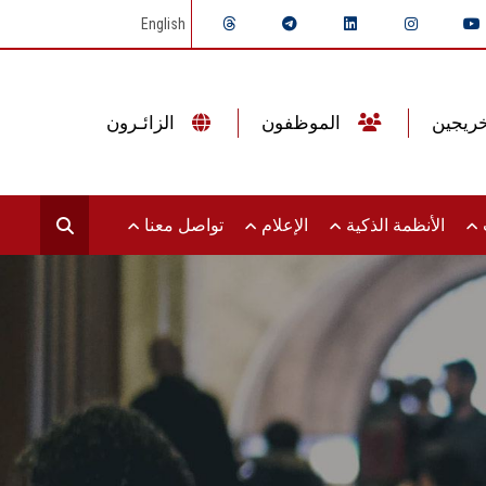
English
الموظفون
الزائـرون
ت
الأنظمة الذكية
الإعلام
تواصل معنا