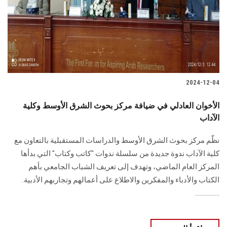
الطلاب
هيئة التدريس
الدراسات العليا
2024-12-04
الخريجين
الأخوان العادلي في ضيافة مركز بحوث الشرق الأوسط وكلية
الموظفون
الآداب
‎نظّم مركز بحوث الشرق الأوسط والدراسات المستقبلية ‏بالتعاون مع
الزائـرون
كلية الآداب ندوة جديدة من سلسلة ندوات "كاتب وكتاب" التي بدأها
‏المركز العام الماضي، وتهدف إلى تعريف الشباب الجامعي بأهم
سجل الان
الكتاب والأدباء والمفكرين ‏والاطلاع على أعمالهم وتجاربهم الأدبية.‏
................